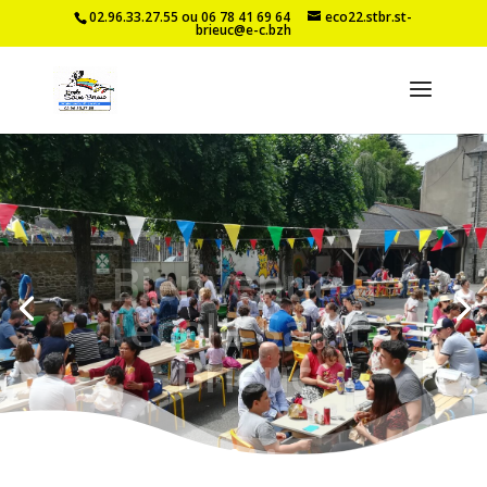
02.96.33.27.55 ou 06 78 41 69 64
eco22.stbr.st-
brieuc@e-c.bzh
Bienvenue à
l'école Saint-
Brieuc