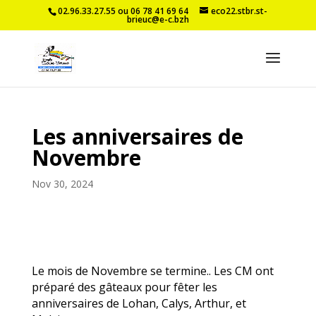
02.96.33.27.55 ou 06 78 41 69 64
eco22.stbr.st-
brieuc@e-c.bzh
Les anniversaires de
Novembre
Nov 30, 2024
Le mois de Novembre se termine.. Les CM ont
préparé des gâteaux pour fêter les
anniversaires de Lohan, Calys, Arthur, et